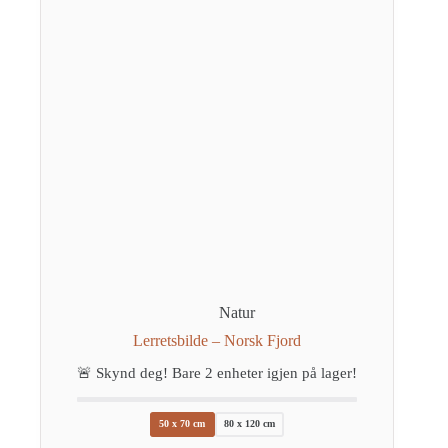
Natur
Lerretsbilde – Norsk Fjord
🚨 Skynd deg! Bare
2
enheter igjen på lager!
50 x 70 cm
80 x 120 cm