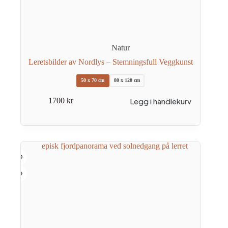
Natur
Leretsbilder av Nordlys – Stemningsfull Veggkunst
50 x 70 cm
80 x 120 cm
Dette
Legg i handlekurv
1700
kr
produktet
har
flere
varianter.
Alternativene
kan
velges
på
produktsiden