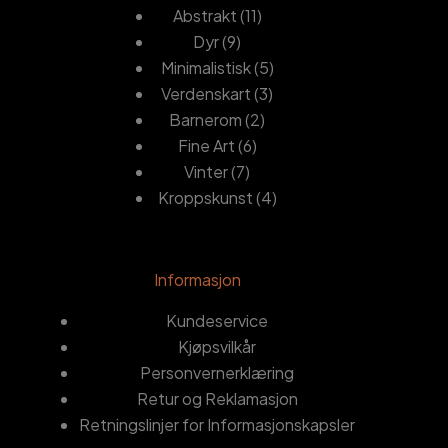
produkter
11
Abstrakt
11
9
produkter
Dyr
9
produkter
5
Minimalistisk
5
3
produkter
Verdenskart
3
2
produkter
Barnerom
2
6
produkter
Fine Art
6
7
produkter
Vinter
7
produkter
4
Kroppskunst
4
produkter
Informasjon
Kundeservice
Kjøpsvilkår
Personvernerklæring
Retur og Reklamasjon
Retningslinjer for Informasjonskapsler