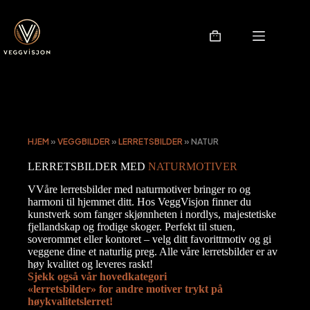
Hopp
til
innholdet
Handlekurv
HJEM
»
VEGGBILDER
»
LERRETSBILDER
»
NATUR
LERRETSBILDER MED
NATURMOTIVER
VVåre lerretsbilder med naturmotiver bringer ro og
harmoni til hjemmet ditt. Hos VeggVisjon finner du
kunstverk som fanger skjønnheten i nordlys, majestetiske
fjellandskap og frodige skoger. Perfekt til stuen,
soverommet eller kontoret – velg ditt favorittmotiv og gi
veggene dine et naturlig preg. Alle våre lerretsbilder er av
høy kvalitet og leveres raskt!
Sjekk også vår hovedkategori
«lerretsbilder» for andre motiver trykt på
høykvalitetslerret!