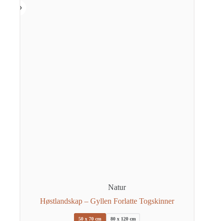
på
produktsiden
Natur
Høstlandskap – Gyllen Forlatte Togskinner
50 x 70 cm
80 x 120 cm