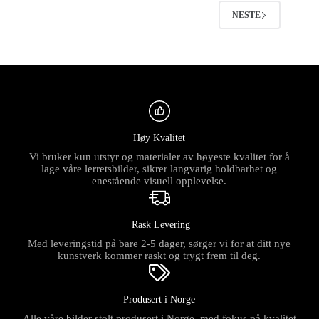
velges
på
NESTE
produktsiden
Høy Kvalitet
Vi bruker kun utstyr og materialer av høyeste kvalitet for å
lage våre lerretsbilder, sikrer langvarig holdbarhet og
enestående visuell opplevelse.
Rask Levering
Med leveringstid på bare 2-5 dager, sørger vi for at ditt nye
kunstverk kommer raskt og trygt frem til deg.
Produsert i Norge
Alle våre bilder stolt produsert i Norge, med fokus på kvalitet