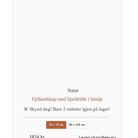
Natur
Fjellandskap med Speilbilde i Innsjø
🚨 Skynd deg! Bare
2
enheter igjen på lager!
50 x 70 cm
80 x 120 cm
Dette
Legg i handlekurv
1824
kr