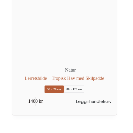
Natur
Lerretsbilde – Tropisk Hav med Skilpadde
50 x 70 cm
80 x 120 cm
Dette
Legg i handlekurv
1400
kr
produktet
har
flere
varianter.
Alternativene
kan