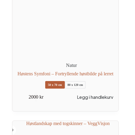
Natur
Høstens Symfoni – Fortryllende høstbilde på lerret
50 x 70 cm
80 x 120 cm
Dette
Legg i handlekurv
2000
kr
produktet
har
flere
varianter.
Alternativene
kan
velges