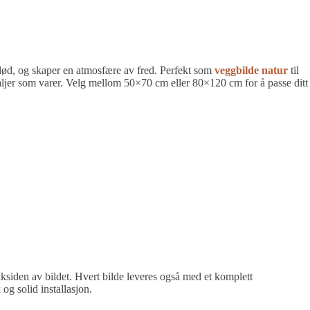
lød, og skaper en atmosfære av fred. Perfekt som
veggbilde natur
til
taljer som varer. Velg mellom 50×70 cm eller 80×120 cm for å passe ditt
siden av bildet. Hvert bilde leveres også med et komplett
 og solid installasjon.