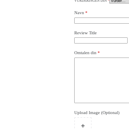
VURDERINGEN DIN
*
Navn
*
Review Title
Omtalen din
*
Upload Image (Optional)