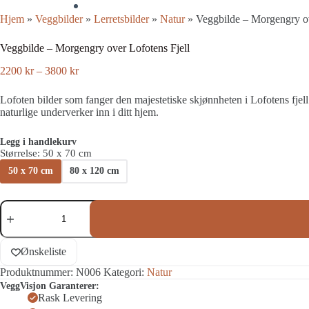
Hjem
»
Veggbilder
»
Lerretsbilder
»
Natur
»
Veggbilde – Morgengry ov
Veggbilde – Morgengry over Lofotens Fjell
Prisområde:
2200
kr
–
3800
kr
2200 kr
til
Lofoten bilder som fanger den majestetiske skjønnheten i Lofotens fjell 
3800 kr
naturlige underverker inn i ditt hjem.
Legg i handlekurv
Størrelse
: 50 x 70 cm
50 x 70 cm
80 x 120 cm
Veggbilde
-
Morgengry
over
Ønskeliste
Lofotens
Fjell
Produktnummer:
N006
Kategori:
Natur
antall
VeggVisjon Garanterer:
Rask Levering