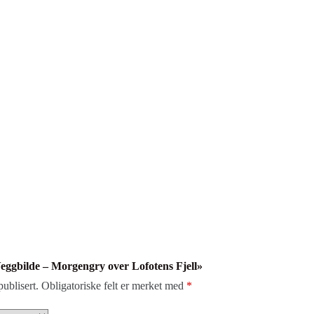
«Veggbilde – Morgengry over Lofotens Fjell»
publisert.
Obligatoriske felt er merket med
*