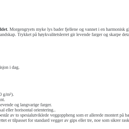
ldet
. Morgengryets myke lys bader fjellene og vannet i en harmonisk g
landskap. Trykket på høykvalitetslerret gir levende farger og skarpe de
sjon i dag.
0 g/m²).
nt.
nde og langvarige farger.
 eller horisontal orientering..
står av to spesialutviklede veggoppheng som er allerede montert på bak
et er tilpasset for standard vegger av gips eller tre, noe som sikrer rask