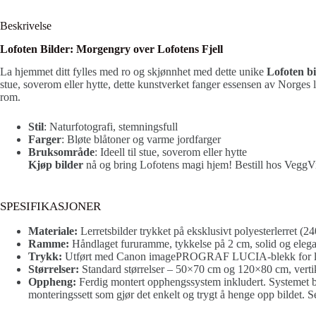
Beskrivelse
Lofoten Bilder: Morgengry over Lofotens Fjell
La hjemmet ditt fylles med ro og skjønnhet med dette unike
Lofoten bi
stue, soverom eller hytte, dette kunstverket fanger essensen av Norges 
rom.
Stil
: Naturfotografi, stemningsfull
Farger
: Bløte blåtoner og varme jordfarger
Bruksområde
: Ideell til stue, soverom eller hytte
Kjøp bilder
nå og bring Lofotens magi hjem! Bestill hos VeggVi
SPESIFIKASJONER
Materiale:
Lerretsbilder trykket på eksklusivt polyesterlerret (24
Ramme:
Håndlaget fururamme, tykkelse på 2 cm, solid og elega
Trykk:
Utført med Canon imagePROGRAF LUCIA-blekk for leve
Størrelser:
Standard størrelser – 50×70 cm og 120×80 cm, vertikal
Oppheng:
Ferdig montert opphengssystem inkludert. Systemet be
monteringssett som gjør det enkelt og trygt å henge opp bildet. Sett