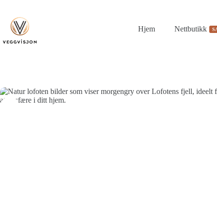
over
Hopp
til
Lofotens
til
3800 kr
Fjell
innholdet
antall
Hjem
Nettbutikk
S