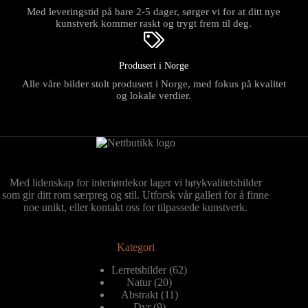
Med leveringstid på bare 2-5 dager, sørger vi for at ditt nye
kunstverk kommer raskt og trygt frem til deg.
Produsert i Norge
Alle våre bilder stolt produsert i Norge, med fokus på kvalitet
og lokale verdier.
Med lidenskap for interiørdekor lager vi høykvalitetsbilder
som gir ditt rom særpreg og stil. Utforsk vår galleri for å finne
noe unikt, eller kontakt oss for tilpassede kunstverk.
Kategori
62
Lerretsbilder
62
20
produkter
Natur
20
produkter
11
Abstrakt
11
9
produkter
Dyr
9