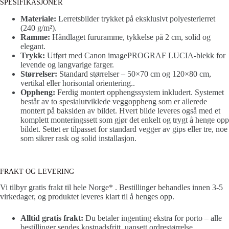
SPESIFIKASJONER
Materiale:
Lerretsbilder trykket på eksklusivt polyesterlerret
(240 g/m²).
Ramme:
Håndlaget fururamme, tykkelse på 2 cm, solid og
elegant.
Trykk:
Utført med Canon imagePROGRAF LUCIA-blekk for
levende og langvarige farger.
Størrelser:
Standard størrelser – 50×70 cm og 120×80 cm,
vertikal eller horisontal orientering..
Oppheng:
Ferdig montert opphengssystem inkludert. Systemet
består av to spesialutviklede veggoppheng som er allerede
montert på baksiden av bildet. Hvert bilde leveres også med et
komplett monteringssett som gjør det enkelt og trygt å henge opp
bildet. Settet er tilpasset for standard vegger av gips eller tre, noe
som sikrer rask og solid installasjon.
FRAKT OG LEVERING
Vi tilbyr gratis frakt til hele Norge* . Bestillinger behandles innen 3-5
virkedager, og produktet leveres klart til å henges opp.
Alltid gratis frakt:
Du betaler ingenting ekstra for porto – alle
bestillinger sendes kostnadsfritt, uansett ordrestørrelse.