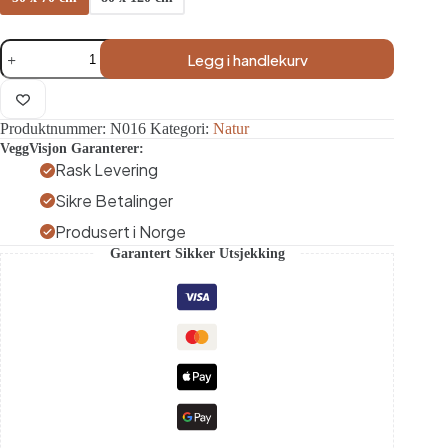
Lerretsbilde
Legg i handlekurv
–
Tropisk
Hav
med
Produktnummer:
N016
Kategori:
Natur
Skilpadde
antall
VeggVisjon Garanterer:
Rask Levering
Sikre Betalinger
Produsert i Norge
Garantert Sikker Utsjekking