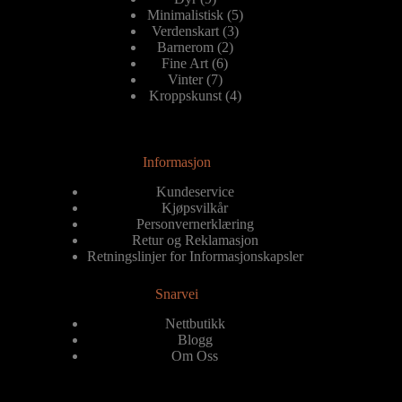
produkter
5
Minimalistisk
5
3
produkter
Verdenskart
3
2
produkter
Barnerom
2
6
produkter
Fine Art
6
7
produkter
Vinter
7
produkter
4
Kroppskunst
4
produkter
Informasjon
Kundeservice
Kjøpsvilkår
Personvernerklæring
Retur og Reklamasjon
Retningslinjer for Informasjonskapsler
Snarvei
Nettbutikk
Blogg
Om Oss