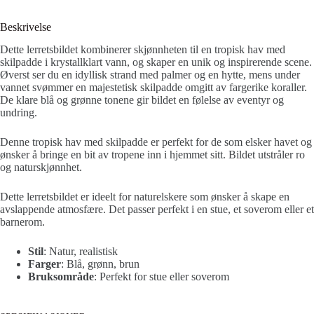
Beskrivelse
Dette lerretsbildet kombinerer skjønnheten til en tropisk hav med
skilpadde i krystallklart vann, og skaper en unik og inspirerende scene.
Øverst ser du en idyllisk strand med palmer og en hytte, mens under
vannet svømmer en majestetisk skilpadde omgitt av fargerike koraller.
De klare blå og grønne tonene gir bildet en følelse av eventyr og
undring.
Denne tropisk hav med skilpadde er perfekt for de som elsker havet og
ønsker å bringe en bit av tropene inn i hjemmet sitt. Bildet utstråler ro
og naturskjønnhet.
Dette lerretsbildet er ideelt for naturelskere som ønsker å skape en
avslappende atmosfære. Det passer perfekt i en stue, et soverom eller et
barnerom.
Stil
: Natur, realistisk
Farger
: Blå, grønn, brun
Bruksområde
: Perfekt for stue eller soverom