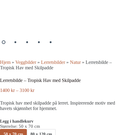
Hjem
»
Veggbilder
»
Lerretsbilder
»
Natur
»
Lerretsbilde –
Tropisk Hav med Skilpadde
Lerretsbilde – Tropisk Hav med Skilpadde
Prisområde:
1400
kr
–
3100
kr
1400 kr
til
Tropisk hav med skilpadde på lerret. Inspirerende motiv med
3100 kr
havets skjønnhet for hjemmet.
Legg i handlekurv
Størrelse
: 50 x 70 cm
50 x 70 cm
80 x 120 cm