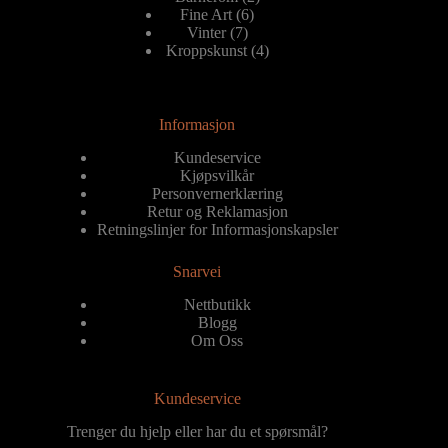
6
produkter
Fine Art
6
7
produkter
Vinter
7
produkter
4
Kroppskunst
4
produkter
Informasjon
Kundeservice
Kjøpsvilkår
Personvernerklæring
Retur og Reklamasjon
Retningslinjer for Informasjonskapsler
Snarvei
Nettbutikk
Blogg
Om Oss
Kundeservice
Trenger du hjelp eller har du et spørsmål?