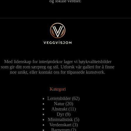
og lokale verdier.
Med lidenskap for interiørdekor lager vi høykvalitetsbilder
som gir ditt rom særpreg og stil. Utforsk vår galleri for å finne
noe unikt, eller kontakt oss for tilpassede kunstverk.
Kategori
62
Lerretsbilder
62
20
produkter
Natur
20
produkter
11
Abstrakt
11
9
produkter
Dyr
9
produkter
5
Minimalistisk
5
3
produkter
Verdenskart
3
2
produkter
Barnerom
2