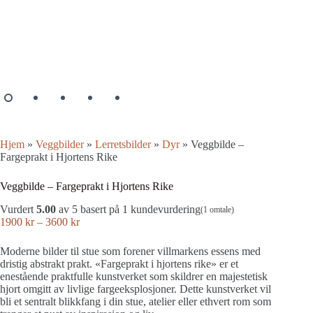
Hjem
»
Veggbilder
»
Lerretsbilder
»
Dyr
»
Veggbilde –
Fargeprakt i Hjortens Rike
Veggbilde – Fargeprakt i Hjortens Rike
Vurdert
5.00
av 5 basert på
1
kundevurdering
(
1
omtale)
Prisområde:
1900
kr
–
3600
kr
1900 kr
til
Moderne bilder til stue som forener villmarkens essens med
3600 kr
dristig abstrakt prakt. «Fargeprakt i hjortens rike» er et
enestående praktfulle kunstverket som skildrer en majestetisk
hjort omgitt av livlige fargeeksplosjoner. Dette kunstverket vil
bli et sentralt blikkfang i din stue, atelier eller ethvert rom som