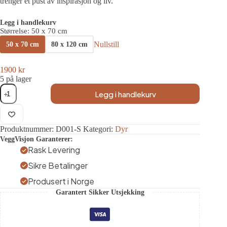
trenger et pust av inspirasjon og liv.
Legg i handlekurv
Størrelse
: 50 x 70 cm
Nullstill
50 x 70 cm
80 x 120 cm
1900
kr
5 på lager
Veggbilde
Legg i handlekurv
-
Fargeprakt
i
Hjortens
Produktnummer:
D001-S
Kategori:
Dyr
Rike
antall
VeggVisjon Garanterer:
Rask Levering
Sikre Betalinger
Produsert i Norge
Garantert Sikker Utsjekking