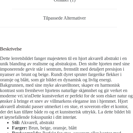
Tilpassede Alternativer
Beskrivelse
Dette lerretsbildet fanger majesteten til en hjort akvarell abstrakt i en
unik blanding av realisme og abstraksjon. Den stolte hjorten med sine
imponerende gevir står i sentrum, fremstilt med detaljert presisjon i
nyanser av brunt og beige. Rundt dyret spruter fargerike flekker i
oransje og blått, som gir bildet en dynamisk og livlig energi.
Bakgrunnen, med sine myke akvarelltoner, skaper en harmonisk
kontrast som fremhever hjortens naturlige skjønnhet og gir verket en
moderne vri.\n\nDette kunstverket er perfekt for de som elsker natur og
ønsker å bringe et snev av villmarkens eleganse inn i hjemmet. Hjort
akvarell abstrakt passer utmerket i en stue, et soverom eller et kontor,
der det kan tilføre både ro og et kunstnerisk uttrykk. La dette bildet bli
et iøynefallende fokuspunkt i ditt interiør.
Stil:
Akvarell, abstrakt
Farger:
Brun, beige, oransje, blått